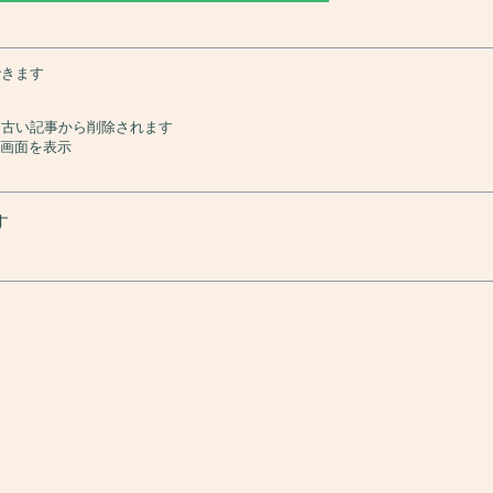
できます
と古い記事から削除されます
の画面を表示
す