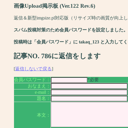
画像Upload掲示板 (Ver.122 Rev.6)
返信＆新型imgsize.pl対応版（リサイズ時の画質が向上
スパム投稿対策のため会員パスワードを設定しました。(2006
投稿時は「会員パスワード」に takaq_123 と入力して
記事NO. 786に返信をします
[
返信しないで戻る
]
会員パスワード：
*必要
おなまえ：
e-mail：
題名：
本文：