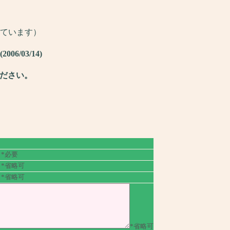
しています）
/03/14)
ください。
*必要
*省略可
*省略可
*省略可