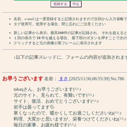
名前、e-mail は一度登録すると記憶されますので次回から入力省略
タグ使用可。使用する場合、閉じ忘れにご注意ください
新しい記事から表示。最高
160
件の記事が記録され、 それを超える
１回の表示で
10
件を越える場合、 最下部のボタンを押すことで次
クリックすると元の画像が新フレームに表示されます
↓以下の記事スレッドに、フォームの内容が追加されま
お早うございます
名前：
まさ
[2025/11/30,06:55:39] No.786
takaqさん、お早うございます(^^♪
元のサイト、見られて、有難いです(^^♪
サイト、復活、おめでとうございます(^^♪
岩手は曇ってます💦
寒くなったので、暖かくしてお過ごしくださいね(^^♪
料理、大変かと思いますが、栄養つけてくださいね(^^♪
毎日の家事、お疲れ様です(^^♪